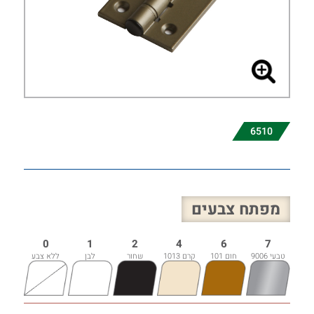
6510
מפתח צבעים
0
1
2
4
6
7
טבעי 9006
חום 101
קרם 1013
שחור
לבן
ללא צבע