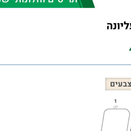
ליונה
בעים
1
לבן