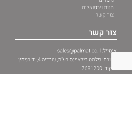
מוצרים
חנות וירטואלית
צור קשר
צור קשר
אימייל: sales@palmat.co.il
כתובת: פלמט רילאיינס בע"מ, עובדיה 4, יד בנימין
מיקוד: 7681200
טלפון לקוחות עסקיים: 03-9611663
ווטסאפ לקוחות פרטיים: +972544944512
עשו לנו לייק