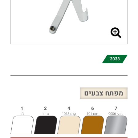
3033
מפתח צבעים
1
2
4
6
7
טבעי 9006
חום 101
קרם 1013
שחור
לבן