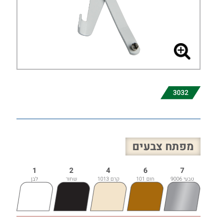
3032
מפתח צבעים
1
2
4
6
7
טבעי 9006
חום 101
קרם 1013
שחור
לבן