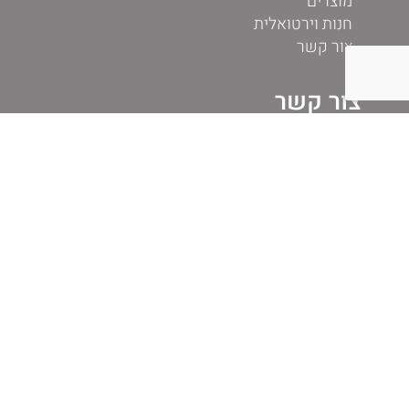
מוצרים
חנות וירטואלית
צור קשר
צור קשר
אימייל: sales@palmat.co.il
כתובת: פלמט רילאיינס בע"מ, עובדיה 4, יד בנימין
מיקוד: 7681200
טלפון לקוחות עסקיים: 03-9611663
ווטסאפ לקוחות פרטיים: +972544944512
עשו לנו לייק