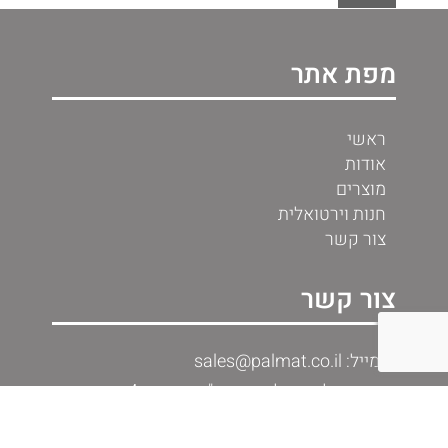
מפת אתר
ראשי
אודות
מוצרים
חנות וירטואלית
צור קשר
צור קשר
אימייל: sales@palmat.co.il
כתובת: פלמט רילאיינס בע"מ, עובדיה 4, יד בנימין
מיקוד: 7681200